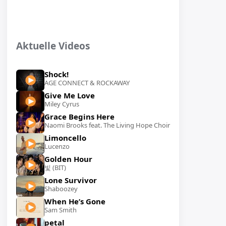
Aktuelle Videos
Shock!
AGE CONNECT & ROCKAWAY
Give Me Love
Miley Cyrus
Grace Begins Here
Naomi Brooks feat. The Living Hope Choir
Limoncello
Lucenzo
Golden Hour
빛 (BIT)
Lone Survivor
Shaboozey
When He’s Gone
Sam Smith
petal