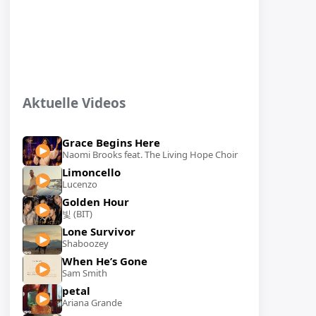
Aktuelle Videos
Grace Begins Here
Naomi Brooks feat. The Living Hope Choir
Limoncello
Lucenzo
Golden Hour
빛 (BIT)
Lone Survivor
Shaboozey
When He’s Gone
Sam Smith
petal
Ariana Grande