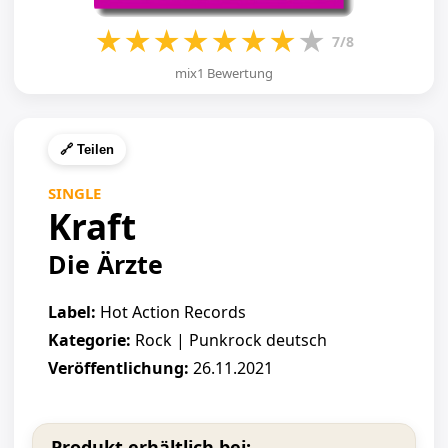
★
★
★
★
★
★
★
★
7/8
mix1 Bewertung
🔗 Teilen
SINGLE
Kraft
Die Ärzte
Label:
Hot Action Records
Kategorie:
Rock | Punkrock deutsch
Veröffentlichung:
26.11.2021
Produkt erhältlich bei: