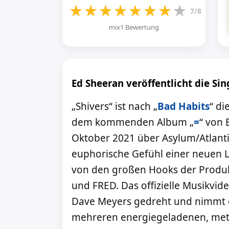
★
★
★
★
★
★
★
★
7/8
mix1 Bewertung
Ed Sheeran veröffentlicht die Sing
„Shivers“ ist nach „
Bad Habits
“ di
dem kommenden Album „
=
“ von 
Oktober 2021 über Asylum/Atlantic
euphorische Gefühl einer neuen Li
von den großen Hooks der Produk
und FRED. Das offizielle Musikvid
Dave Meyers gedreht und nimmt d
mehreren energiegeladenen, meta