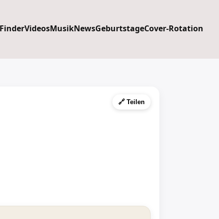
 Finder
Videos
Musik
News
Geburtstage
Cover-Rotation
🔗 Teilen