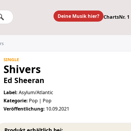
Deine Musik hier?
Charts
Nr. 1
rs
SINGLE
Shivers
Ed Sheeran
Label:
Asylum/Atlantic
Kategorie:
Pop | Pop
Veröffentlichung:
10.09.2021
Produkt erhältlich bei: