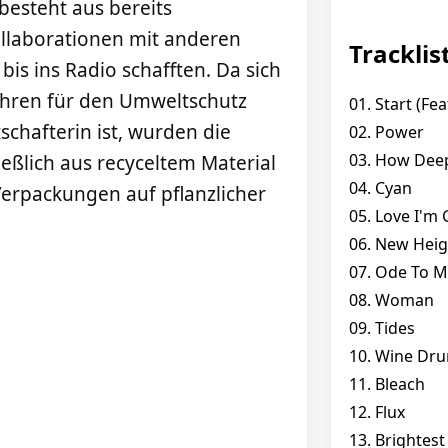
besteht aus bereits
ollaborationen mit anderen
Tracklis
bis ins Radio schafften. Da sich
Jahren für den Umweltschutz
01. Start (Fe
chafterin ist, wurden die
02. Power
03. How Deep
ießlich aus recyceltem Material
04. Cyan
Verpackungen auf pflanzlicher
05. Love I'm 
06. New Heig
07. Ode To M
08. Woman
09. Tides
10. Wine Dr
11. Bleach
12. Flux
13. Brightest