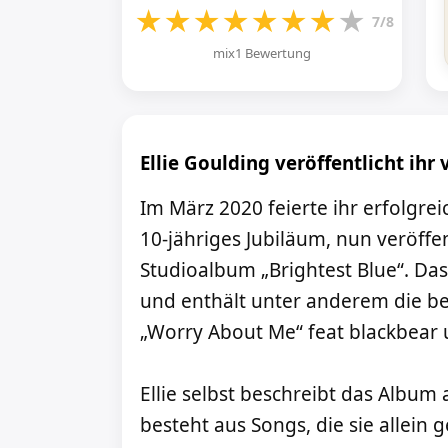
★
★
★
★
★
★
★
★
7/8
mix1 Bewertung
Ellie Goulding veröffentlicht ihr 
Im März 2020 feierte ihr erfolgre
10-jähriges Jubiläum, nun veröffen
Studioalbum „Brightest Blue“. Das
und enthält unter anderem die ber
„Worry About Me“ feat blackbear 
Ellie selbst beschreibt das Album a
besteht aus Songs, die sie allein 