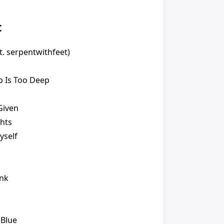
t
at. serpentwithfeet)
 Is Too Deep
Given
hts
yself
unk
 Blue