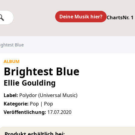
Deine Musik hier?
Charts
Nr. 1
ightest Blue
ALBUM
Brightest Blue
Ellie Goulding
Label:
Polydor (Universal Music)
Kategorie:
Pop | Pop
Veröffentlichung:
17.07.2020
Produkt erhältlich bei: