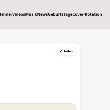
 Finder
Videos
Musik
News
Geburtstage
Cover-Rotation
🔗 Teilen