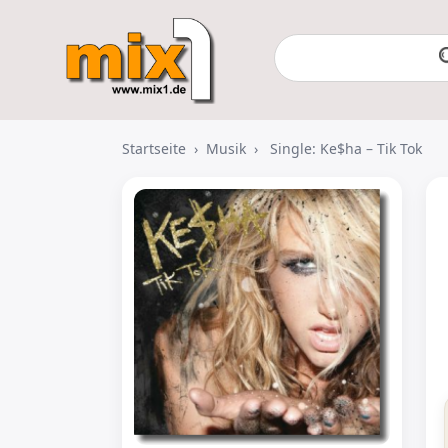
Startseite
›
Musik
›
Single: Ke$ha – Tik Tok