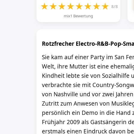
★
★
★
★
★
★
★
★
8/8
mix1 Bewertung
Rotzfrecher Electro-R&B-Pop-Sma
Sie kam auf einer Party im San Fe
Welt, ihre Mutter ist eine ehemal
Kindheit lebte sie von Sozialhilf
verbrachte sie mit Country-Songw
von Nashville und vor zwei Jahren
Zutritt zum Anwesen von Musikle
persönlich ein Demo in die Hand
Frühjahr 2009 als Gastsängerin de
erstmals einen Eindruck davon bek