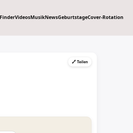
 Finder
Videos
Musik
News
Geburtstage
Cover-Rotation
🔗 Teilen