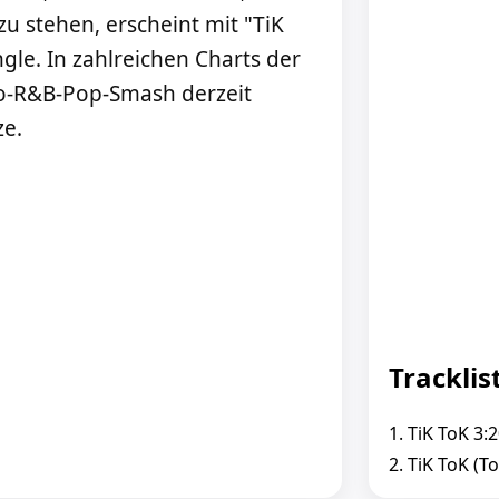
zu stehen, erscheint mit "TiK
ngle. In zahlreichen Charts der
tro-R&B-Pop-Smash derzeit
ze.
Tracklis
1. TiK ToK 3:
2. TiK ToK (T