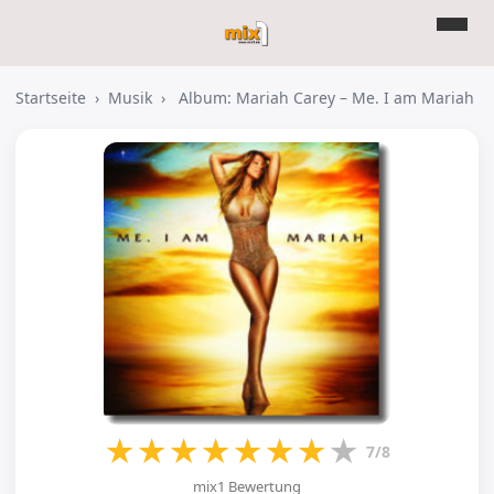
Startseite
›
Musik
›
Album: Mariah Carey – Me. I am Mariah
★
★
★
★
★
★
★
★
7/8
mix1 Bewertung