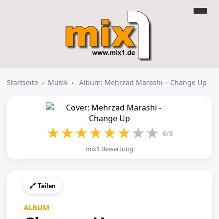
Startseite
›
Musik
›
Album: Mehrzad Marashi – Change Up
★
★
★
★
★
★
★
★
6/8
mix1 Bewertung
🔗 Teilen
ALBUM