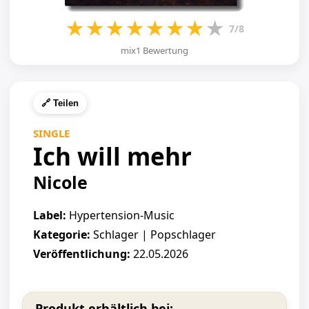
★
★
★
★
★
★
★
★
7/8
mix1 Bewertung
🔗 Teilen
SINGLE
Ich will mehr
Nicole
Label:
Hypertension-Music
Kategorie:
Schlager | Popschlager
Veröffentlichung:
22.05.2026
Produkt erhältlich bei: