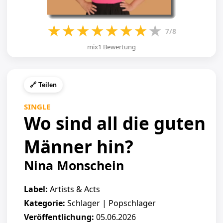
★
★
★
★
★
★
★
★
7/8
mix1 Bewertung
🔗 Teilen
SINGLE
Wo sind all die guten
Männer hin?
Nina Monschein
Label:
Artists & Acts
Kategorie:
Schlager | Popschlager
Veröffentlichung:
05.06.2026