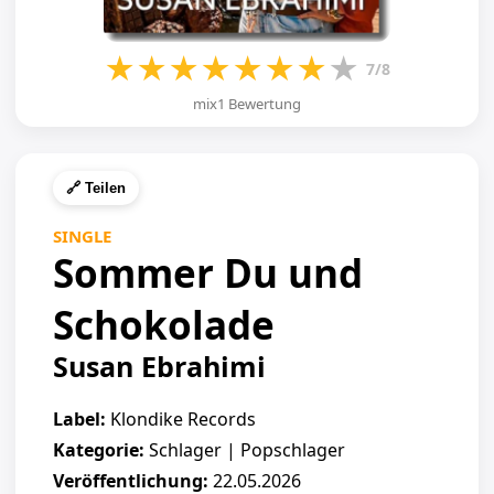
★
★
★
★
★
★
★
★
7/8
mix1 Bewertung
🔗 Teilen
SINGLE
Sommer Du und
Schokolade
Susan Ebrahimi
Label:
Klondike Records
Kategorie:
Schlager | Popschlager
Veröffentlichung:
22.05.2026