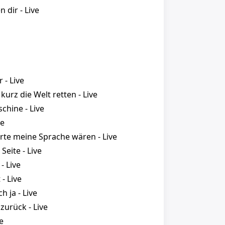
 dir - Live
 - Live
kurz die Welt retten - Live
chine - Live
ve
te meine Sprache wären - Live
Seite - Live
- Live
 - Live
h ja - Live
zurück - Live
ve