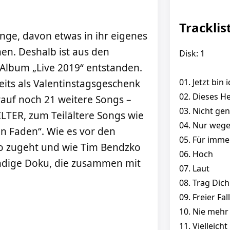
Tracklis
nge, davon etwas in ihr eigenes
. Deshalb ist aus den
Disk: 1
Album „Live 2019“ entstanden.
01. Jetzt bin i
eits als Valentinstagsgeschenk
02. Dieses H
arauf noch 21 weitere Songs –
03. Nicht ge
LTER, zum Teilältere Songs wie
04. Nur wege
n Faden“. Wie es vor den
05. Für imme
so zugeht und wie Tim Bendzko
06. Hoch
tündige Doku, die zusammen mit
07. Laut
08. Trag Dich
09. Freier Fa
10. Nie mehr
11. Vielleicht