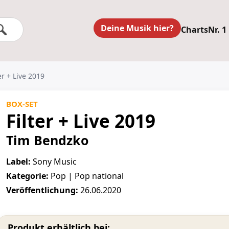
Deine Musik hier?
Charts
Nr. 1
r + Live 2019
BOX-SET
Filter + Live 2019
Tim Bendzko
Label:
Sony Music
Kategorie:
Pop | Pop national
Veröffentlichung:
26.06.2020
Produkt erhältlich bei: