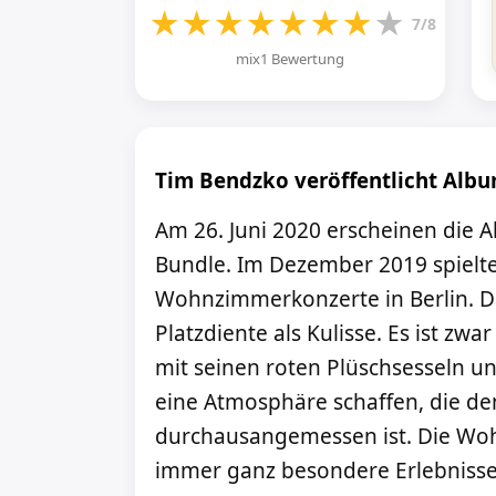
★
★
★
★
★
★
★
★
7/8
mix1 Bewertung
Tim Bendzko veröffentlicht Album
Am 26. Juni 2020 erscheinen die A
Bundle. Im Dezember 2019 spielte
Wohnzimmerkonzerte in Berlin. 
Platzdiente als Kulisse. Es ist zwa
mit seinen roten Plüschsesseln u
eine Atmosphäre schaffen, die 
durchausangemessen ist. Die W
immer ganz besondere Erlebnisse