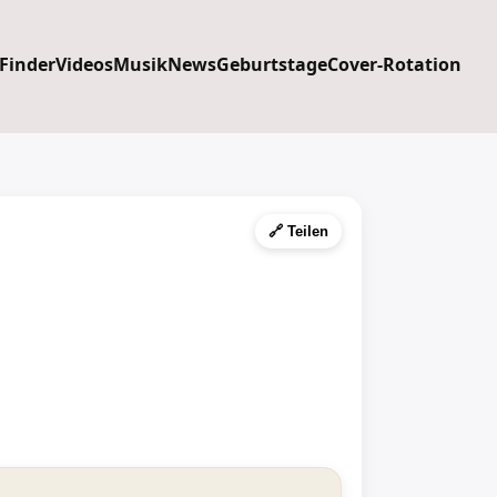
 Finder
Videos
Musik
News
Geburtstage
Cover-Rotation
🔗 Teilen