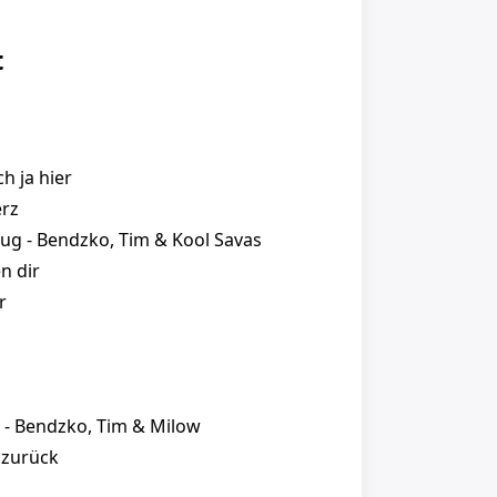
t
ch ja hier
erz
nug - Bendzko, Tim & Kool Savas
n dir
r
ll - Bendzko, Tim & Milow
 zurück