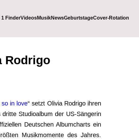
. 1 Finder
Videos
Musik
News
Geburtstage
Cover-Rotation
a Rodrigo
 so in love
“ setzt Olivia Rodrigo ihren
as dritte Studioalbum der US-Sängerin
Offiziellen Deutschen Albumcharts ein
 größten Musikmomente des Jahres.