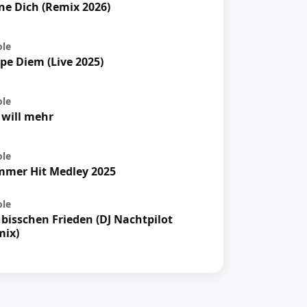
e Dich (Remix 2026)
ole
pe Diem (Live 2025)
ole
 will mehr
ole
mer Hit Medley 2025
ole
 bisschen Frieden (DJ Nachtpilot
mix)