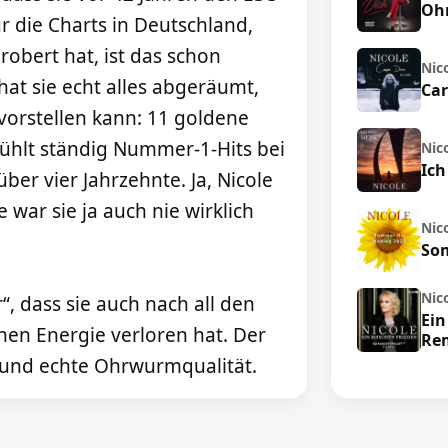
Ohn
 die Charts in Deutschland,
obert hat, ist das schon
Nic
at sie echt alles abgeräumt,
Car
vorstellen kann: 11 goldene
ühlt ständig Nummer-1-Hits bei
Nic
Ich
ber vier Jahrzehnte. Ja, Nicole
e war sie ja auch nie wirklich
Nic
Som
Nic
r“, dass sie auch nach all den
Ein
chen Energie verloren hat. Der
Re
 und echte Ohrwurmqualität.