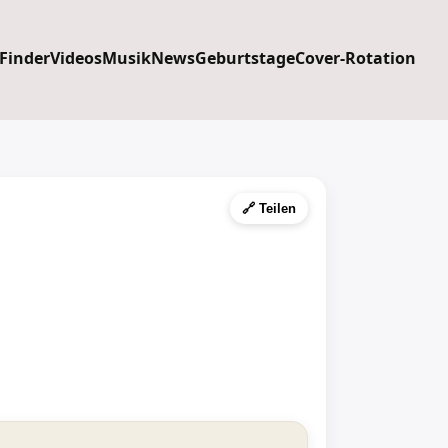
 Finder
Videos
Musik
News
Geburtstage
Cover-Rotation
🔗 Teilen