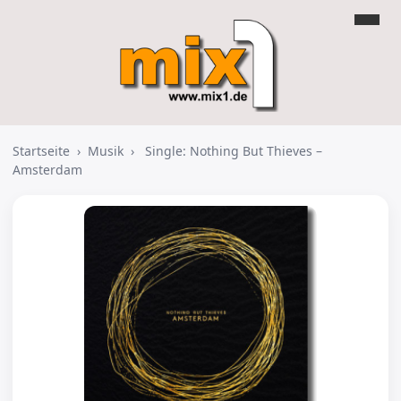
Startseite
›
Musik
›
Single: Nothing But Thieves –
Amsterdam