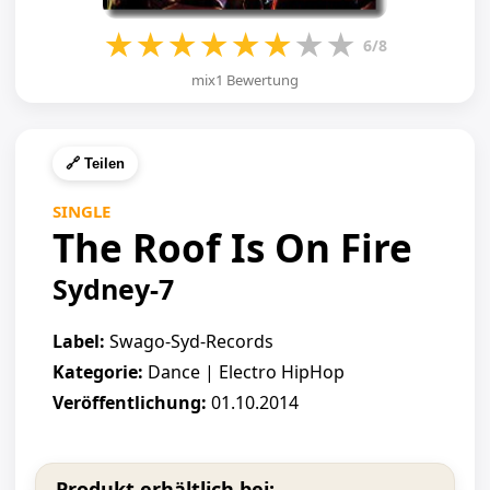
★
★
★
★
★
★
★
★
6/8
mix1 Bewertung
🔗 Teilen
SINGLE
The Roof Is On Fire
Sydney-7
Label:
Swago-Syd-Records
Kategorie:
Dance | Electro HipHop
Veröffentlichung:
01.10.2014
Produkt erhältlich bei: