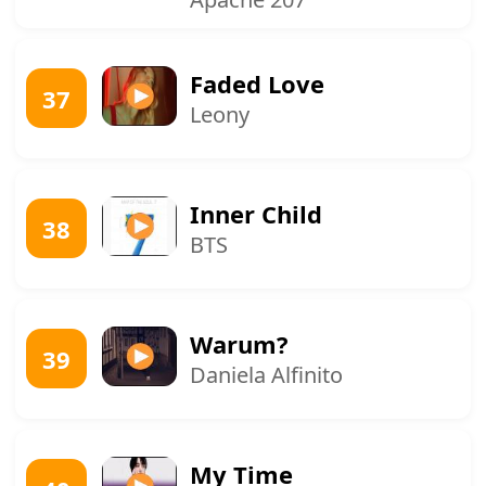
Faded Love
37
Leony
Inner Child
38
BTS
Warum?
39
Daniela Alfinito
My Time