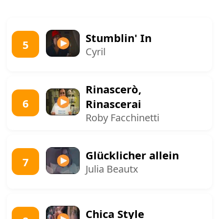
Stumblin' In
5
Cyril
Rinascerò,
6
Rinascerai
Roby Facchinetti
Glücklicher allein
7
Julia Beautx
Chica Style