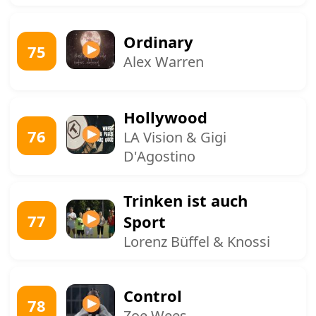
Ordinary
75
Alex Warren
Hollywood
76
LA Vision & Gigi
D'Agostino
Trinken ist auch
77
Sport
Lorenz Büffel & Knossi
Control
78
Zoe Wees