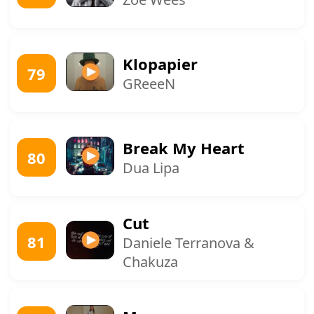
Klopapier
79
GReeeN
Break My Heart
80
Dua Lipa
Cut
81
Daniele Terranova &
Chakuza