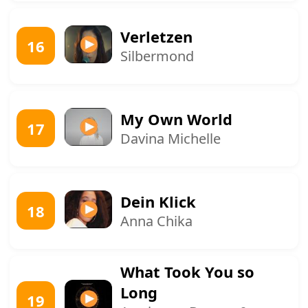
Verletzen
16
Silbermond
My Own World
17
Davina Michelle
Dein Klick
18
Anna Chika
What Took You so
Long
19