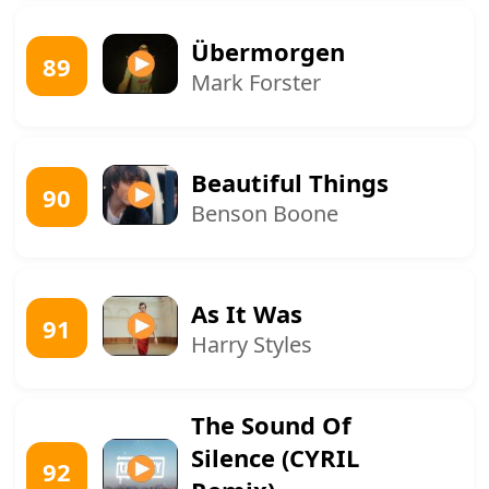
Übermorgen
89
Mark Forster
Beautiful Things
90
Benson Boone
As It Was
91
Harry Styles
The Sound Of
Silence (CYRIL
92