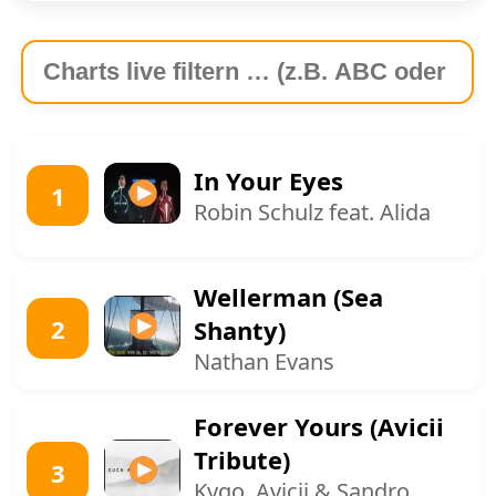
In Your Eyes
1
Robin Schulz feat. Alida
Wellerman (Sea
2
Shanty)
Nathan Evans
Forever Yours (Avicii
Tribute)
3
Kygo, Avicii & Sandro