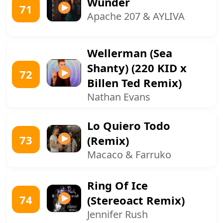
Wunder
71
Apache 207 & AYLIVA
Wellerman (Sea
Shanty) (220 KID x
72
Billen Ted Remix)
Nathan Evans
Lo Quiero Todo
73
(Remix)
Macaco & Farruko
Ring Of Ice
74
(Stereoact Remix)
Jennifer Rush