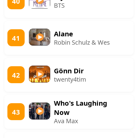
40
BTS
Alane
41
Robin Schulz & Wes
Gönn Dir
42
twenty4tim
Who's Laughing
43
Now
Ava Max