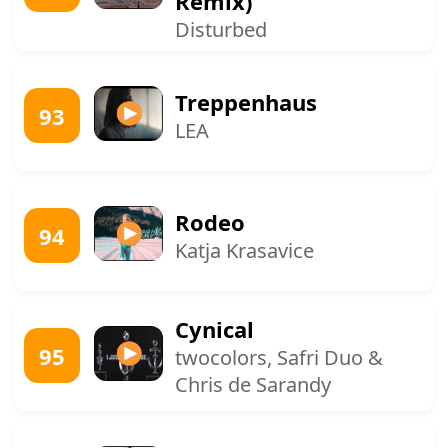
Remix)
Disturbed
Treppenhaus
93
LEA
Rodeo
94
Katja Krasavice
Cynical
95
twocolors, Safri Duo &
Chris de Sarandy