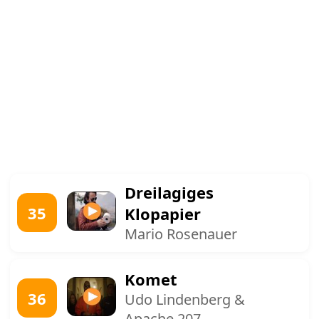
Dreilagiges
35
Klopapier
Mario Rosenauer
Komet
36
Udo Lindenberg &
Apache 207