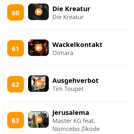
Die Kreatur
60
Die Kreatur
Wackelkontakt
61
Oimara
Ausgehverbot
62
Tim Toupet
Jerusalema
63
Master KG feat.
Nomcebo Zikode