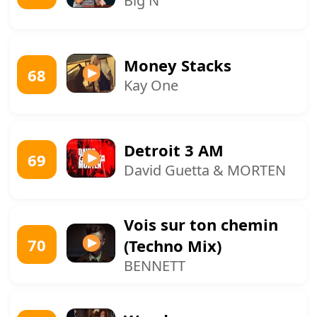
Big N
Money Stacks
68
Kay One
Detroit 3 AM
69
David Guetta & MORTEN
Vois sur ton chemin
70
(Techno Mix)
BENNETT