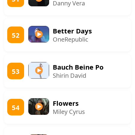
Danny Vera
Better Days
52
OneRepublic
Bauch Beine Po
53
Shirin David
Flowers
54
Miley Cyrus