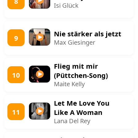
8
Isi Glück
Nie stärker als jetzt
9
Max Giesinger
Flieg mit mir
10
(Püttchen-Song)
Maite Kelly
Let Me Love You
11
Like A Woman
Lana Del Rey