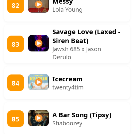
Messy
82
Lola Young
Savage Love (Laxed -
Siren Beat)
83
Jawsh 685 x Jason
Derulo
Icecream
84
twenty4tim
A Bar Song (Tipsy)
85
Shaboozey