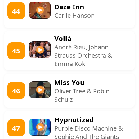
Daze Inn
44
Carlie Hanson
Voilà
André Rieu, Johann
45
Strauss Orchestra &
Emma Kok
Miss You
46
Oliver Tree & Robin
Schulz
Hypnotized
47
Purple Disco Machine &
Sophie And The Giants