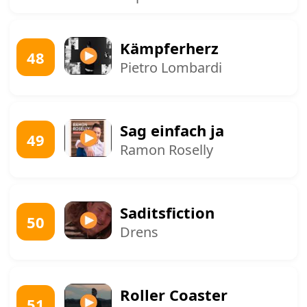
Kämpferherz
48
Pietro Lombardi
Sag einfach ja
49
Ramon Roselly
Saditsfiction
50
Drens
Roller Coaster
51