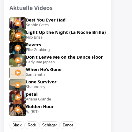
Aktuelle Videos
Best You Ever Had
Sophie Cates
Light Up the Night (La Noche Brilla)
Nilo Brisa
Ravers
Ellie Goulding
Don’t Leave Me on the Dance Floor
Carly Rae Jepsen
When He’s Gone
Sam Smith
Lone Survivor
Shaboozey
petal
Ariana Grande
Golden Hour
빛 (BIT)
Black
Rock
Schlager
Dance