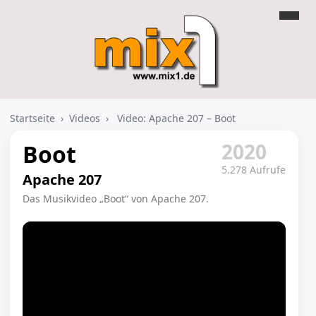
Startseite
›
Videos
›
Video: Apache 207 – Boot
2020
Boot
5.278 Aufrufe
Apache 207
Das Musikvideo „Boot“ von Apache 207.