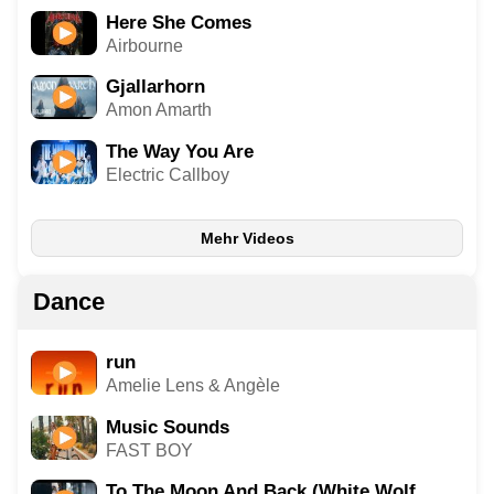
Here She Comes
Airbourne
Gjallarhorn
Amon Amarth
The Way You Are
Electric Callboy
Mehr Videos
Dance
run
Amelie Lens & Angèle
Music Sounds
FAST BOY
To The Moon And Back (White Wolf