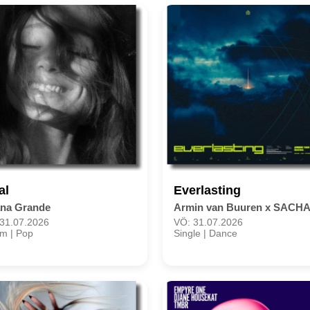
al
Everlasting
ana Grande
Armin van Buuren x SACH
31.07.2026
VÖ: 31.07.2026
m | Pop
Single | Dance