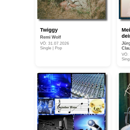
Twiggy
Mei
de
Remi Wolf
Jürg
VÖ: 31.07.2026
Single | Pop
Cla
VÖ: 
Sing