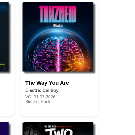
The Way You Are
A
Electric Callboy
VÖ: 31.07.2026
Single | Rock