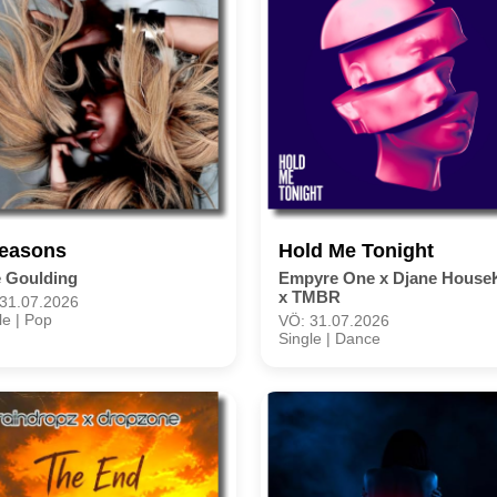
Seasons
Hold Me Tonight
e Goulding
Empyre One x Djane House
x TMBR
31.07.2026
le | Pop
VÖ: 31.07.2026
Single | Dance