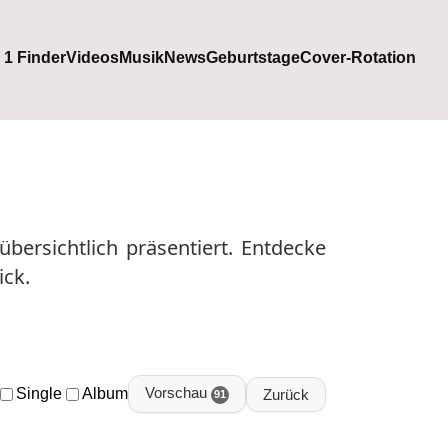
. 1 Finder
Videos
Musik
News
Geburtstage
Cover-Rotation
übersichtlich präsentiert. Entdecke
ck.
Vorschau
Single
Album
Zurück
91