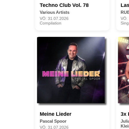
Techno Club Vol. 78
Las
Various Artists
RUB
VÖ: 31.07.2026
VÖ: 
Compilation
Sing
Meine Lieder
3x
Pascal Spoor
Jul
Kle
VÖ: 31.07.2026