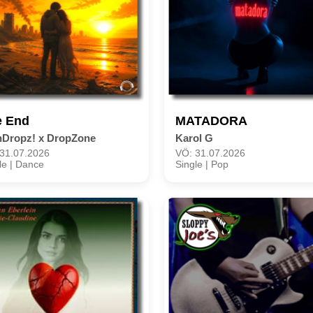
e End
MATADORA
nDropz! x DropZone
Karol G
31.07.2026
VÖ: 31.07.2026
le | Dance
Single | Pop