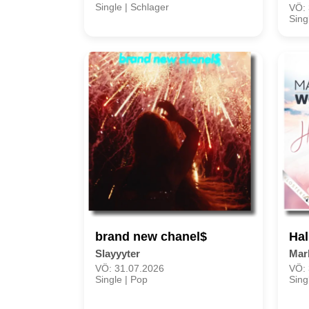
Single | Schlager
VÖ: 
Sing
brand new chanel$
Hal
Slayyyter
Mar
VÖ: 31.07.2026
VÖ: 
Single | Pop
Sing