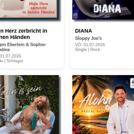
n Herz zerbricht in
DIANA
inen Händen
Sloppy Joe’s
en Eberlein & Sophie-
VÖ: 31.07.2026
udine
Single | Rock
31.07.2026
le | Schlager