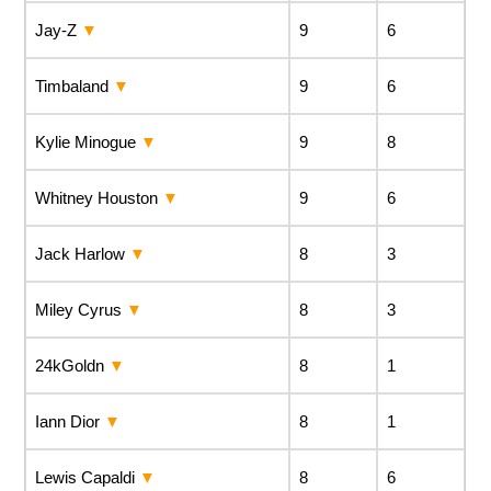
Jay-Z
9
6
Timbaland
9
6
Kylie Minogue
9
8
Whitney Houston
9
6
Jack Harlow
8
3
Miley Cyrus
8
3
24kGoldn
8
1
Iann Dior
8
1
Lewis Capaldi
8
6