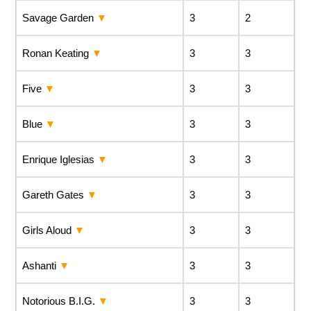
Savage Garden
3
2
Ronan Keating
3
3
Five
3
3
Blue
3
3
Enrique Iglesias
3
3
Gareth Gates
3
3
Girls Aloud
3
3
Ashanti
3
3
Notorious B.I.G.
3
3