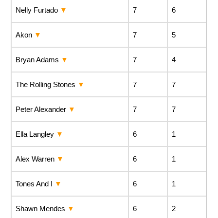
Nelly Furtado
7
6
Akon
7
5
Bryan Adams
7
4
The Rolling Stones
7
7
Peter Alexander
7
7
Ella Langley
6
1
Alex Warren
6
1
Tones And I
6
1
Shawn Mendes
6
2