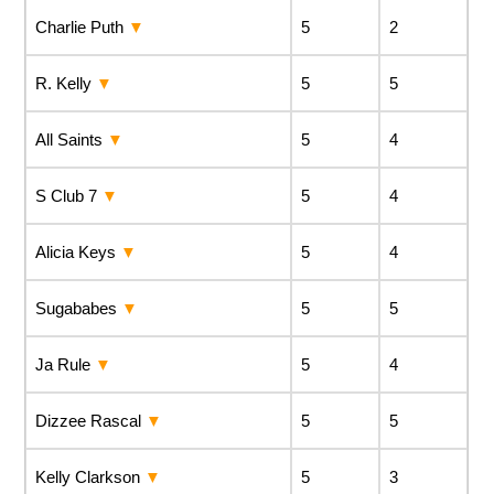
Charlie Puth
5
2
R. Kelly
5
5
All Saints
5
4
S Club 7
5
4
Alicia Keys
5
4
Sugababes
5
5
Ja Rule
5
4
Dizzee Rascal
5
5
Kelly Clarkson
5
3