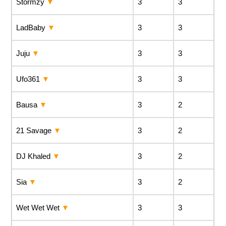
Stormzy
3
3
LadBaby
3
3
Juju
3
3
Ufo361
3
3
Bausa
3
2
21 Savage
3
2
DJ Khaled
3
2
Sia
3
2
Wet Wet Wet
3
3