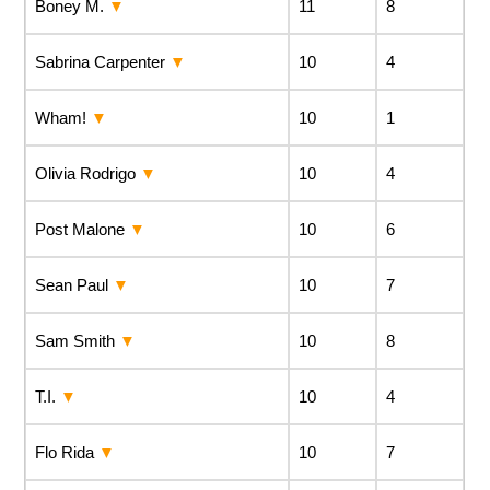
Boney M.
11
8
Sabrina Carpenter
10
4
Wham!
10
1
Olivia Rodrigo
10
4
Post Malone
10
6
Sean Paul
10
7
Sam Smith
10
8
T.I.
10
4
Flo Rida
10
7