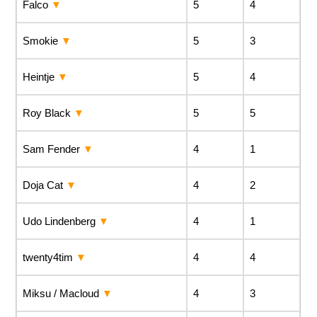
Falco
5
4
Smokie
5
3
Heintje
5
4
Roy Black
5
5
Sam Fender
4
1
Doja Cat
4
2
Udo Lindenberg
4
1
twenty4tim
4
4
Miksu / Macloud
4
3