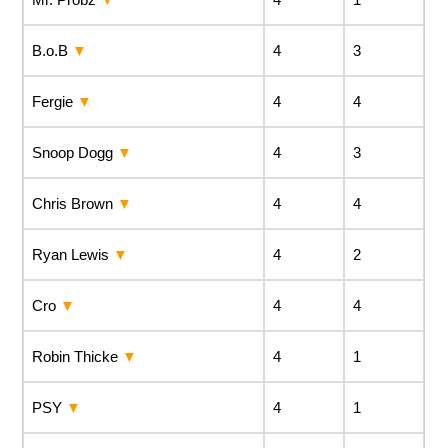
B.o.B
4
3
Fergie
4
4
Snoop Dogg
4
3
Chris Brown
4
4
Ryan Lewis
4
2
Cro
4
4
Robin Thicke
4
1
PSY
4
1