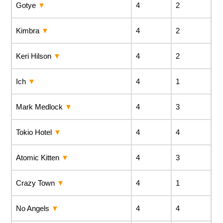
Gotye
4
2
Kimbra
4
2
Keri Hilson
4
2
Ich
4
1
Mark Medlock
4
3
Tokio Hotel
4
4
Atomic Kitten
4
3
Crazy Town
4
1
No Angels
4
4