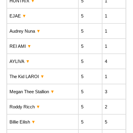
HUNTR/X
5
1
EJAE
5
1
Audrey Nuna
5
1
REI AMI
5
1
AYLIVA
5
4
The Kid LAROI
5
1
Megan Thee Stallion
5
3
Roddy Ricch
5
2
Billie Eilish
5
5