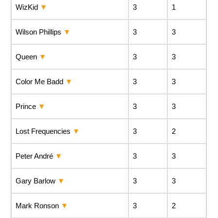
WizKid
3
1
Wilson Phillips
3
3
Queen
3
3
Color Me Badd
3
3
Prince
3
3
Lost Frequencies
3
2
Peter André
3
3
Gary Barlow
3
3
Mark Ronson
3
2