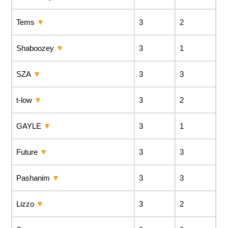
Tems
3
2
Shaboozey
3
1
SZA
3
3
t-low
3
2
GAYLE
3
1
Future
3
3
Pashanim
3
3
Lizzo
3
2