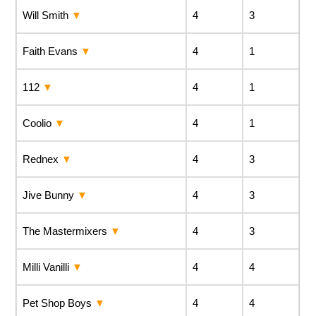
Will Smith
4
3
Faith Evans
4
1
112
4
1
Coolio
4
1
Rednex
4
3
Jive Bunny
4
3
The Mastermixers
4
3
Milli Vanilli
4
4
Pet Shop Boys
4
4