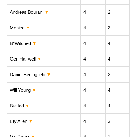
Andreas Bourani
4
2
Monica
4
3
B*Witched
4
4
Geri Halliwell
4
4
Daniel Bedingfield
4
3
Will Young
4
4
Busted
4
4
Lily Allen
4
3
Mr. Probz
4
1