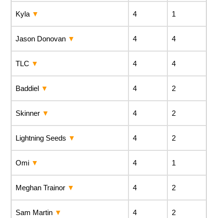
Kyla
4
1
Jason Donovan
4
4
TLC
4
4
Baddiel
4
2
Skinner
4
2
Lightning Seeds
4
2
Omi
4
1
Meghan Trainor
4
2
Sam Martin
4
2