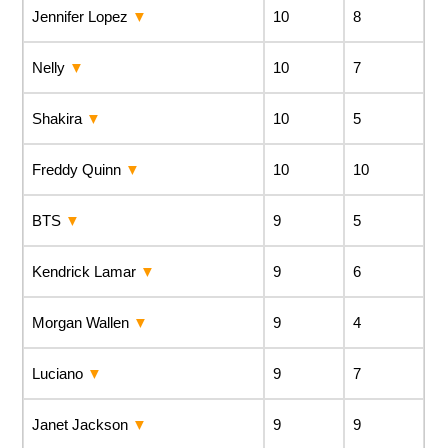
Jennifer Lopez
10
8
Nelly
10
7
Shakira
10
5
Freddy Quinn
10
10
BTS
9
5
Kendrick Lamar
9
6
Morgan Wallen
9
4
Luciano
9
7
Janet Jackson
9
9