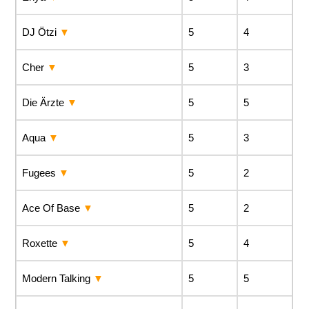
DJ Ötzi
5
4
Cher
5
3
Die Ärzte
5
5
Aqua
5
3
Fugees
5
2
Ace Of Base
5
2
Roxette
5
4
Modern Talking
5
5