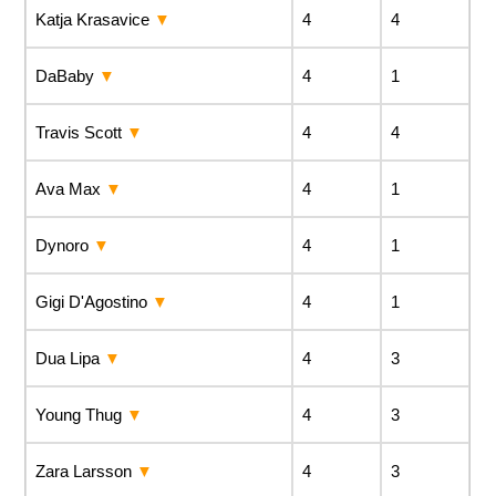
Katja Krasavice
4
4
DaBaby
4
1
Travis Scott
4
4
Ava Max
4
1
Dynoro
4
1
Gigi D'Agostino
4
1
Dua Lipa
4
3
Young Thug
4
3
Zara Larsson
4
3