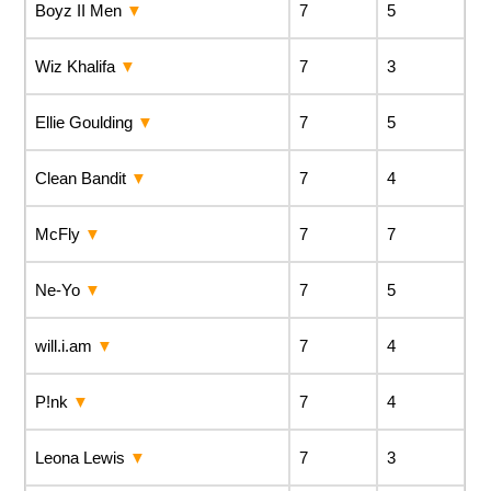
Boyz II Men
7
5
Wiz Khalifa
7
3
Ellie Goulding
7
5
Clean Bandit
7
4
McFly
7
7
Ne-Yo
7
5
will.i.am
7
4
P!nk
7
4
Leona Lewis
7
3