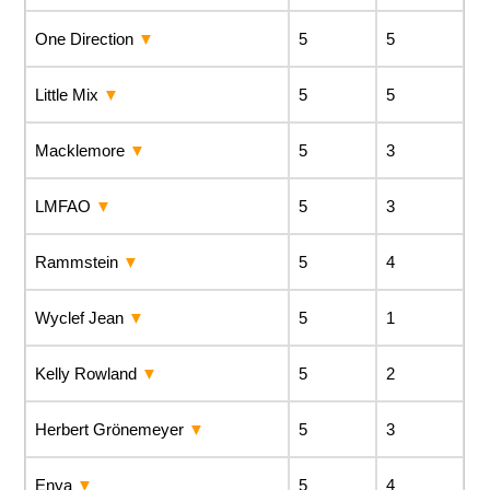
One Direction
5
5
Little Mix
5
5
Macklemore
5
3
LMFAO
5
3
Rammstein
5
4
Wyclef Jean
5
1
Kelly Rowland
5
2
Herbert Grönemeyer
5
3
Enya
5
4