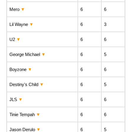
Mero
6
6
Lil Wayne
6
3
U2
6
6
George Michael
6
5
Boyzone
6
6
Destiny's Child
6
5
JLS
6
6
Tinie Tempah
6
6
Jason Derulo
6
5