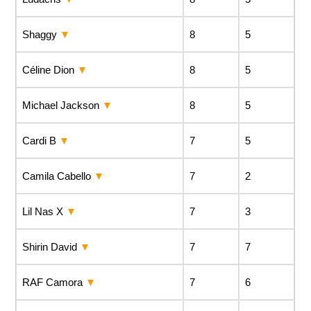
Shaggy
8
5
Céline Dion
8
5
Michael Jackson
8
5
Cardi B
7
5
Camila Cabello
7
2
Lil Nas X
7
3
Shirin David
7
7
RAF Camora
7
6