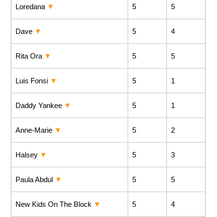
Loredana
5
5
Dave
5
4
Rita Ora
5
5
Luis Fonsi
5
1
Daddy Yankee
5
1
Anne-Marie
5
2
Halsey
5
3
Paula Abdul
5
5
New Kids On The Block
5
4