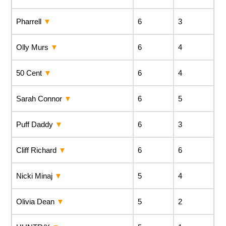
Pharrell
6
3
Olly Murs
6
4
50 Cent
6
4
Sarah Connor
6
5
Puff Daddy
6
3
Cliff Richard
6
6
Nicki Minaj
5
4
Olivia Dean
5
2