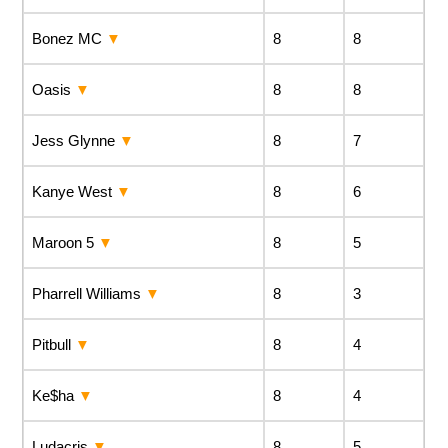
Bonez MC
8
8
Oasis
8
8
Jess Glynne
8
7
Kanye West
8
6
Maroon 5
8
5
Pharrell Williams
8
3
Pitbull
8
4
Ke$ha
8
4
Ludacris
8
5