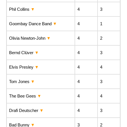
Phil Collins
4
3
Goombay Dance Band
4
1
Olivia Newton-John
4
2
Bernd Clüver
4
3
Elvis Presley
4
4
Tom Jones
4
3
The Bee Gees
4
4
Drafi Deutscher
4
3
Bad Bunny
3
2